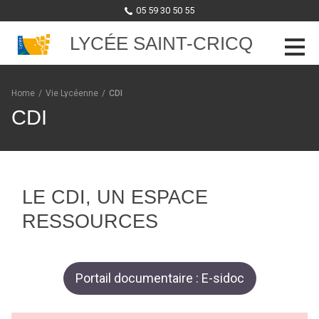
05 59 30 50 55
LYCÉE SAINT-CRICQ
Skip to content
Home
/
Vie Lycéenne
/
CDI
CDI
LE CDI, UN ESPACE
RESSOURCES
Portail documentaire : E-sidoc