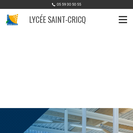
05 59 30 50 55
LYCÉE SAINT-CRICQ
Skip to content
JPO
Nos deux journées portes ouvertes sont prévues en présentiel les :
- Samedi 31 janvier 2026 de 9h à 12h : BTS, CPGE TSI et filière STI2D
- Samedi 28 mars 2026 de 9h à 12h : Formations 2nde Pro, 2nde GT,