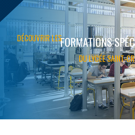
sections européennes, section internationale américaine-BFI.
IMMERSIONS
Nous proposons des immersions en :
-> Pré-bac (collégiens et lycéens)
- notre spécialité SI du bac général,
- notre section internationale,
- notre seconde bac Pro CIEL/MTNE,
- nos bac STI2D (AC, EE, ITEC et SIN),
-> Post-bac (lycéens)
- nos 6 BTS,
- notre CPGE TSI.
Les parents, élèves et établissements d'origine peuvent demander les
immersions via le mail : ce.0640057p@ac-bordeaux.fr.