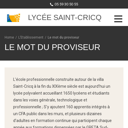
05 59 30 50 55
LYCÉE SAINT-CRICQ
Skip to content
Home
/
L’Etablissement
/
Le mot du proviseur
LE MOT DU PROVISEUR
L’école professionnelle construite autour de la villa
Saint-Cricq à la fin du XIXème siècle est aujourd’hui un
lycée polyvalent accueillant 1650 lycéens et étudiants
dans les voies générale, technologique et
professionnelle ; S’y ajoutent 160 apprentis intégrés à
un CFA public dans les murs, et plusieurs dizaines
d’adultes en formation continue qui participent chaque
année aux formations dispensées par le GRETA Sud-