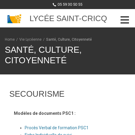
05 59 30 50 55
LYCÉE SAINT-CRICQ
Skip to content
Home
/
Vie Lycéenne
/
Santé, Culture, Citoyenneté
SANTÉ, CULTURE,
CITOYENNETÉ
SECOURISME
Modèles de documents PSC1 :
Procès Verbal de formation PSC1