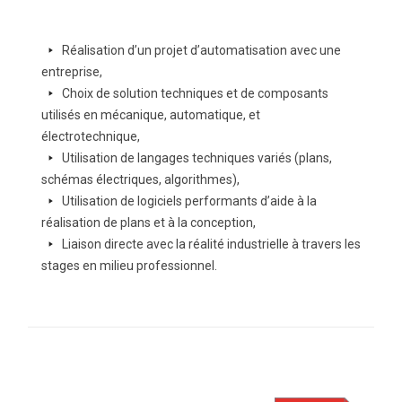
arrow-
Réalisation d’un projet d’automatisation avec une
right
entreprise,
arrow-
Choix de solution techniques et de composants
right
utilisés en mécanique, automatique, et
électrotechnique,
arrow-
Utilisation de langages techniques variés (plans,
right
schémas électriques, algorithmes),
arrow-
Utilisation de logiciels performants d’aide à la
right
réalisation de plans et à la conception,
arrow-
Liaison directe avec la réalité industrielle à travers les
right
stages en milieu professionnel.