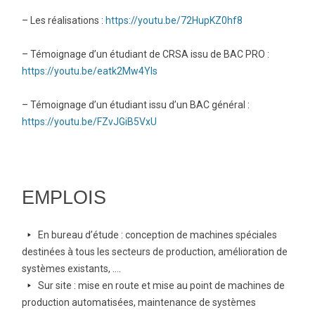
– Les réalisations :
https://youtu.be/72HupKZ0hf8
– Témoignage d’un étudiant de CRSA issu de BAC PRO :
https://youtu.be/eatk2Mw4YIs
– Témoignage d’un étudiant issu d’un BAC général :
https://youtu.be/FZvJGiB5VxU
EMPLOIS
arrow-
En bureau d’étude : conception de machines spéciales
right
destinées à tous les secteurs de production, amélioration de
systèmes existants, ….
arrow-
Sur site : mise en route et mise au point de machines de
right
production automatisées, maintenance de systèmes