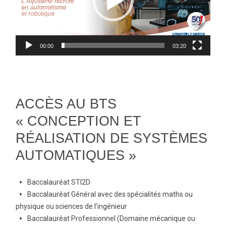
00:00
03:20
ACCÈS AU BTS
« CONCEPTION ET
RÉALISATION DE SYSTÈMES
AUTOMATIQUES »
arrow-
Baccalauréat STI2D
right
arrow-
Baccalauréat Général avec des spécialités maths ou
right
physique ou sciences de l’ingénieur
arrow-
Baccalauréat Professionnel (Domaine mécanique ou