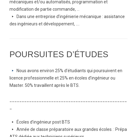
mécaniques et/ou automatisés, programmation et
modification de partie commande, …
arrow-
Dans une entreprise d’ingénierie mécanique : assistance
right
des ingénieurs et développement, ….
POURSUITES D’ÉTUDES
arrow-
Nous avons environ 25% d’étudiants qui poursuivent en
right
licence professionnelle et 25% en écoles d’ingénieur ou
Master. 50% travaillent après le BTS.
________________________________________________
_
arrow-
Écoles d’ingénieur post BTS
right
arrow-
Année de classe préparatoire aux grandes écoles. : Prépa
right
ATS dédiée aux techniciens supérieurs