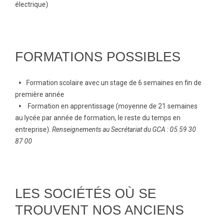
right
électrique)
FORMATIONS POSSIBLES
arrow-
Formation scolaire avec un stage de 6 semaines en fin de
right
première année
arrow-
Formation en apprentissage (moyenne de 21 semaines
right
au lycée par année de formation, le reste du temps en
entreprise).
Renseignements au Secrétariat du GCA : 05 59 30
87 00
LES SOCIÉTÉS OÙ SE
TROUVENT NOS ANCIENS