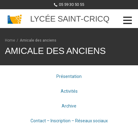
05 59 30 50 55
LYCÉE SAINT-CRICQ
Skip to content
Home
/
Amicale des anciens
AMICALE DES ANCIENS
Présentation
Activités
Archive
Contact – Inscription – Réseaux sociaux