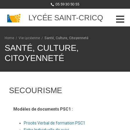
05 59 30 50 55
LYCÉE SAINT-CRICQ
Skip to content
Home
/
Vie Lycéenne
/
Santé, Culture, Citoyenneté
SANTÉ, CULTURE,
CITOYENNETÉ
SECOURISME
Modèles de documents PSC1 :
Procès Verbal de formation PSC1