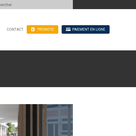
 to content
CONTACT
PRONOTE
PAIEMENT EN LIGNE
’hébergement
n ligne
blics
ve