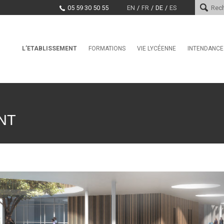
05 59 30 50 55
EN
FR
DE
ES
Skip
L’ETABLISSEMENT
FORMATIONS
VIE LYCÉENNE
INTENDANCE
Le mot du proviseur
L’international au lycée Saint-
Conseil de la Vie Lycéenne
Services d
Cricq
(CVL)
Histoire
Paiement e
La Seconde Générale et
Santé, Culture, Citoyenneté
Technologique
Encadrement
Marchés pu
Education physique et sporti
BAC Pro : CIEL anciennement
Projet d’établissement
NT
Systèmes Numériques
CDI
EDUCATION TAX
CPGE – Technologies et
La MDL
Sciences Industrielles
Offres d’emploi et stages
Clubs
BTS Conseil et
Commercialisation de Solutions
Techniques
BTS CIEL anciennement
Systèmes Numériques
BTS Conception et Réalisation
de Systèmes Automatiques –
automatismes et robotique