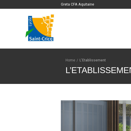
Greta CFA Aquitaine
Home
/
L’Etablissement
L’ETABLISSEME