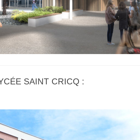
BTS Electrotechnique
BTS Contrôle Industriel et
Régulation Automatique
(C.I.R.A.)
Les BTS par la voie de
l’apprentissage
Licence Professionnelle
CÉE SAINT CRICQ :