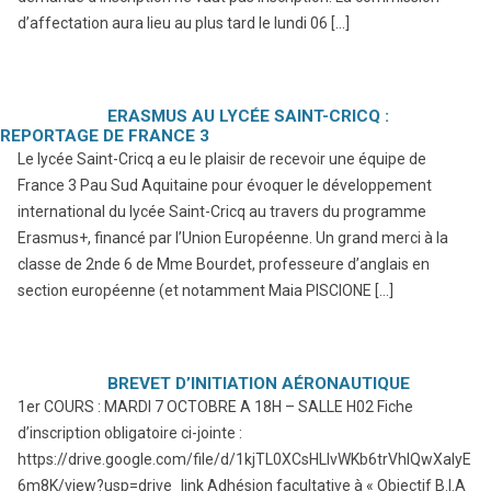
d’affectation aura lieu au plus tard le lundi 06 […]
ERASMUS AU LYCÉE SAINT-CRICQ :
REPORTAGE DE FRANCE 3
Le lycée Saint-Cricq a eu le plaisir de recevoir une équipe de
France 3 Pau Sud Aquitaine pour évoquer le développement
international du lycée Saint-Cricq au travers du programme
Erasmus+, financé par l’Union Européenne. Un grand merci à la
classe de 2nde 6 de Mme Bourdet, professeure d’anglais en
section européenne (et notamment Maia PISCIONE […]
BREVET D’INITIATION AÉRONAUTIQUE
1er COURS : MARDI 7 OCTOBRE A 18H – SALLE H02 Fiche
d’inscription obligatoire ci-jointe :
https://drive.google.com/file/d/1kjTL0XCsHLIvWKb6trVhlQwXaIyE
6m8K/view?usp=drive_link Adhésion facultative à « Objectif B.I.A