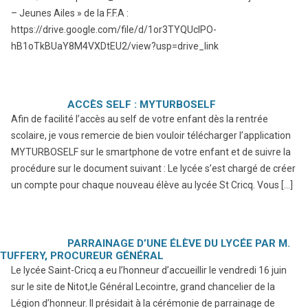
– Jeunes Ailes » de la F.F.A :
https://drive.google.com/file/d/1or3TYQUclPO-
hB1oTkBUaY8M4VXDtEU2/view?usp=drive_link
ACCÈS SELF : MYTURBOSELF
Afin de facilité l’accès au self de votre enfant dès la rentrée
scolaire, je vous remercie de bien vouloir télécharger l’application
MYTURBOSELF sur le smartphone de votre enfant et de suivre la
procédure sur le document suivant : Le lycée s’est chargé de créer
un compte pour chaque nouveau élève au lycée St Cricq. Vous […]
PARRAINAGE D’UNE ÉLÈVE DU LYCÉE PAR M.
TUFFERY, PROCUREUR GÉNÉRAL
Le lycée Saint-Cricq a eu l’honneur d’accueillir le vendredi 16 juin
sur le site de Nitot,le Général Lecointre, grand chancelier de la
Légion d’honneur. Il présidait à la cérémonie de parrainage de