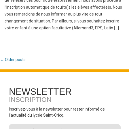
de Téléservices pour notre établissement, nous avons procédé à
l’inscription automatique de tou(te)s les élèves affecté(e)s. Nous
vous remercions de nous informer au plus vite de tout
changement de situation. Par ailleurs, si vous souhaitez inscrire
votre enfant à une option facultative (Allemand3, EPS, Latin […]
Post navigation
←
Older posts
NEWSLETTER
INSCRIPTION
Inscrivez-vous à la newsletter pour rester informé de
l'actualité du lycée Saint-Cricq.