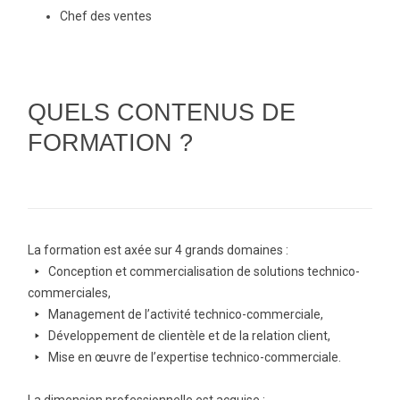
Chef des ventes
QUELS CONTENUS DE
FORMATION ?
La formation est axée sur 4 grands domaines :
arrow-
Conception et commercialisation de solutions technico-
right
commerciales,
arrow-
Management de l’activité technico-commerciale,
right
arrow-
Développement de clientèle et de la relation client,
right
arrow-
Mise en œuvre de l’expertise technico-commerciale.
right