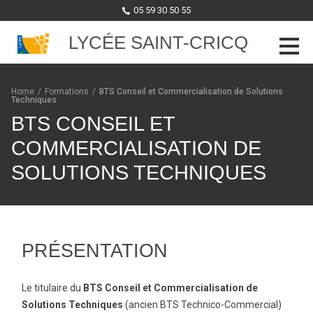
05 59 30 50 55
LYCÉE SAINT-CRICQ
Skip to content
Home
/
Formations
/
BTS Conseil et Commercialisation de Solutions
Techniques
BTS CONSEIL ET
COMMERCIALISATION DE
SOLUTIONS TECHNIQUES
PRÉSENTATION
Le titulaire du
BTS Conseil et Commercialisation de
Solutions Techniques
(ancien BTS Technico-Commercial)