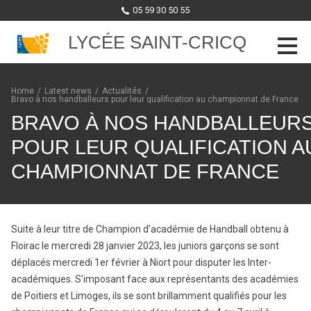
05 59 30 50 55
LYCÉE SAINT-CRICQ
Skip to content
Home
/
Latest news
/
Actualités
/
Bravo à nos handballeurs pour leur qualification au championnat de France
BRAVO À NOS HANDBALLEUR
POUR LEUR QUALIFICATION A
CHAMPIONNAT DE FRANCE
Suite à leur titre de Champion d’académie de Handball obtenu à
Floirac le mercredi 28 janvier 2023, les juniors garçons se sont
déplacés mercredi 1er février à Niort pour disputer les Inter-
académiques. S’imposant face aux représentants des académies
de Poitiers et Limoges, ils se sont brillamment qualifiés pour les