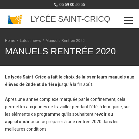
05 59 30 50 55
LYCÉE SAINT-CRICQ
Skip to content
Home
/
Latest news
/
Manuels Rentrée 2020
MANUELS RENTRÉE 2020
Le lycée Saint-Cricq a fait le choix de laisser leurs manuels aux
élèves de 2nde et de 1ère
jusqu’à la fin août.
Après une année complexe marquée par le confinement, cela
permettra aux jeunes de travailler pendant l’été, à leur guise, sur
les éléments de programme qu’ils souhaitent
revoir ou
approfondir
pour se préparer à une rentrée 2020 dans les
meilleures conditions.