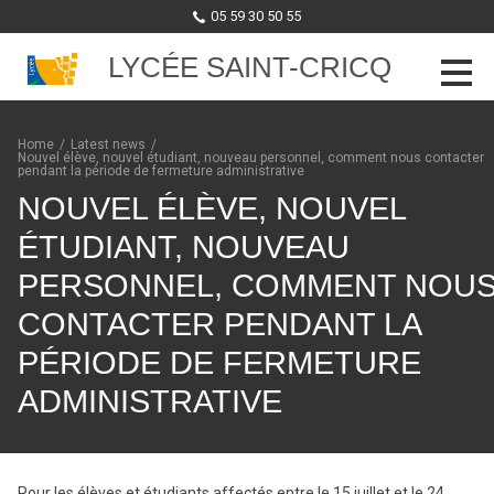
05 59 30 50 55
LYCÉE SAINT-CRICQ
Skip to content
Home
/
Latest news
/
Nouvel élève, nouvel étudiant, nouveau personnel, comment nous contacter
pendant la période de fermeture administrative
NOUVEL ÉLÈVE, NOUVEL
ÉTUDIANT, NOUVEAU
PERSONNEL, COMMENT NOU
CONTACTER PENDANT LA
PÉRIODE DE FERMETURE
ADMINISTRATIVE
Pour les élèves et étudiants affectés entre le 15 juillet et le 24