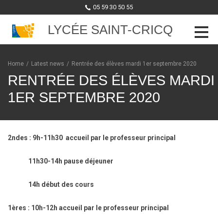
05 59 30 50 55
LYCÉE SAINT-CRICQ
Skip to content
Home
/
Latest news
/
Rentrée des élèves mardi 1er septembre 2020
RENTRÉE DES ÉLÈVES MARDI
1ER SEPTEMBRE 2020
2ndes : 9h-11h30 accueil par le professeur principal
11h30-14h pause déjeuner
14h début des cours
1ères : 10h-12h accueil par le professeur principal