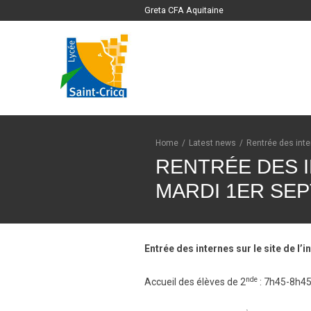
Greta CFA Aquitaine
Home
/
Latest news
/
Rentrée des inter
RENTRÉE DES I
MARDI 1ER SE
Entrée des internes sur le site de l’i
nde
Accueil des élèves de 2
: 7h45-8h4