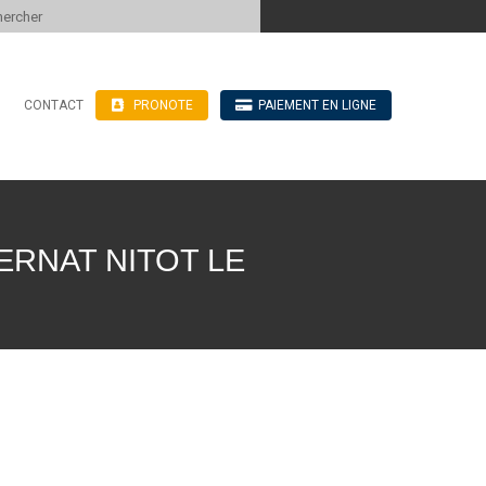
 to content
CONTACT
PRONOTE
PAIEMENT EN LIGNE
’hébergement
n ligne
blics
ve
ERNAT NITOT LE