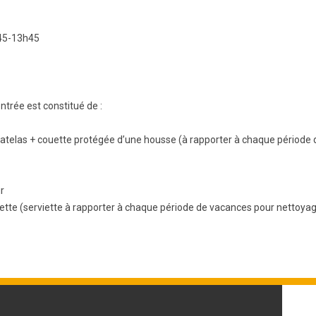
BTS Electrotechnique
h45-13h45
BTS Contrôle Industriel et
Régulation Automatique
(C.I.R.A.)
Les BTS par la voie de
l’apprentissage
entrée est constitué de :
Licence Professionnelle
atelas + couette protégée d’une housse (à rapporter à chaque période 
r
viette (serviette à rapporter à chaque période de vacances pour nettoya