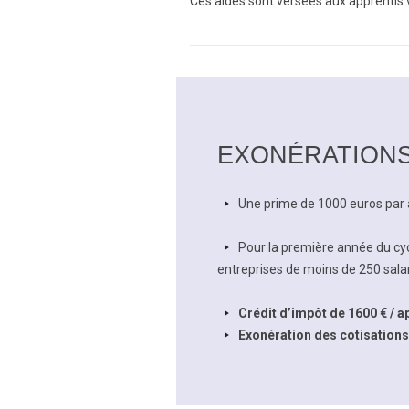
Ces aides sont versées aux apprentis v
EXONÉRATIONS
arrow-
Une prime de 1000 euros par a
right
arrow-
Pour la première année du cy
right
entreprises de moins de 250 salar
arrow-
Crédit d’impôt de 1600 € / ap
right
arrow-
Exonération des cotisations 
right