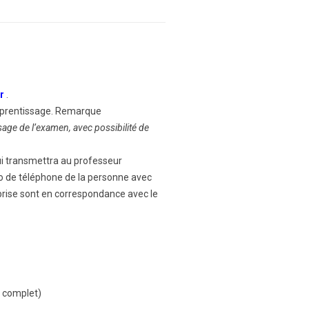
fr
.
pprentissage. Remarque
ssage de
l’examen, avec possibilité de
i transmettra au professeur
éro de téléphone de la personne avec
reprise sont en correspondance avec le
t complet)