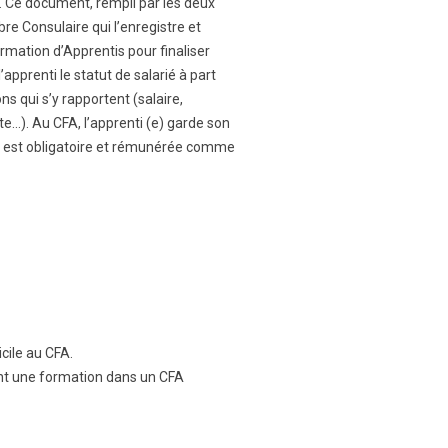
é. Ce document, rempli par les deux
re Consulaire qui l’enregistre et
rmation d’Apprentis pour finaliser
 l’apprenti le statut de salarié à part
ons qui s’y rapportent (salaire,
te…). Au CFA, l’apprenti (e) garde son
nce est obligatoire et rémunérée comme
cile au CFA.
ent une formation dans un CFA