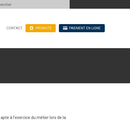
 to content
CONTACT
PRONOTE
PAIEMENT EN LIGNE
’hébergement
n ligne
blics
ve
apte à l’exercice du métier lors de la