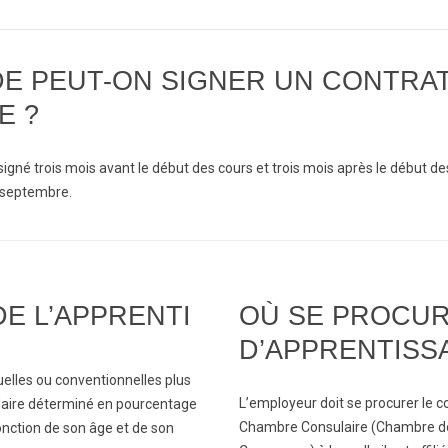
BTS Electrotechnique
BTS Contrôle Industriel et
DE PEUT-ON SIGNER UN CONTRA
Régulation Automatique
(C.I.R.A.)
E ?
Les BTS par la voie de
l’apprentissage
Licence Professionnelle
igné trois mois avant le début des cours et trois mois après le début des
t septembre.
E L’APPRENTI
OÙ SE PROCU
D’APPRENTISS
uelles ou conventionnelles plus
L’employeur doit se procurer le c
salaire déterminé en pourcentage
Chambre Consulaire (Chambre d
onction de son âge et de son