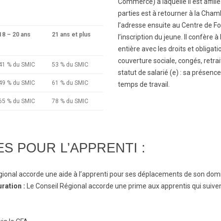
Commerce) à laquelle il est affili
parties est à retourner à la Chamb
l’adresse ensuite au Centre de Fo
18 – 20 ans
21 ans et plus
l’inscription du jeune. Il confère à
entière avec les droits et obligati
couverture sociale, congés, retrai
41 % du SMIC
53 % du SMIC
statut de salarié (e) : sa prése
49 % du SMIC
61 % du SMIC
temps de travail.
65 % du SMIC
78 % du SMIC
S POUR L’APPRENTI :
gional accorde une aide à l’apprenti pour ses déplacements de son domi
ration :
Le Conseil Régional accorde une prime aux apprentis qui suiv