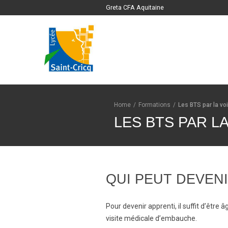
Greta CFA Aquitaine
Home
/
Formations
/
Les BTS par la vo
LES BTS PAR L
QUI PEUT DEVENI
Pour devenir apprenti, il suffit d’être
visite médicale d’embauche.