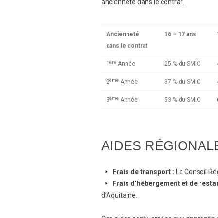
ancienneté dans le contrat.
Ancienneté
16 – 17 ans
dans le contrat
ère
1
Année
25 % du SMIC
ème
2
Année
37 % du SMIC
ème
3
Année
53 % du SMIC
AIDES RÉGIONALE
arrow-
Frais de transport :
Le Conseil Ré
right
arrow-
Frais d’hébergement et de restau
right
d’Aquitaine.