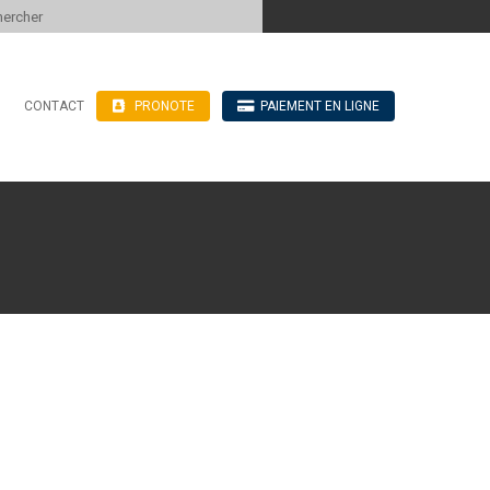
 to content
CONTACT
PRONOTE
PAIEMENT EN LIGNE
’hébergement
n ligne
blics
e