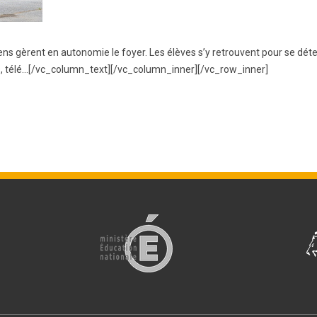
BTS Electrotechnique
BTS Contrôle Industriel et
s gèrent en autonomie le foyer. Les élèves s’y retrouvent pour se déten
Régulation Automatique
(C.I.R.A.)
éos, télé…[/vc_column_text][/vc_column_inner][/vc_row_inner]
Les BTS par la voie de
l’apprentissage
Licence Professionnelle