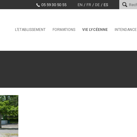
05 59 30 50 55
EN
FR
DE
ES
Skip
L’ETABLISSEMENT
FORMATIONS
VIE LYCÉENNE
INTENDANCE
Le mot du proviseur
L’international au lycée Saint-
Conseil de la Vie Lycéenne
Services d
Cricq
(CVL)
Histoire
Paiement e
La Seconde Générale et
Santé, Culture, Citoyenneté
Technologique
Encadrement
Marchés pu
Education physique et sportiv
BAC Pro : CIEL anciennement
Projet d’établissement
Systèmes Numériques
CDI
EDUCATION TAX
CPGE – Technologies et
La MDL
Sciences Industrielles
Offres d’emploi et stages
Clubs
BTS Conseil et
Commercialisation de Solutions
Techniques
BTS CIEL anciennement
Systèmes Numériques
BTS Conception et Réalisation
de Systèmes Automatiques –
automatismes et robotique