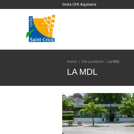
Greta CFA Aquitaine
Home
/
Vie Lycéenne
/
La MDL
LA MDL