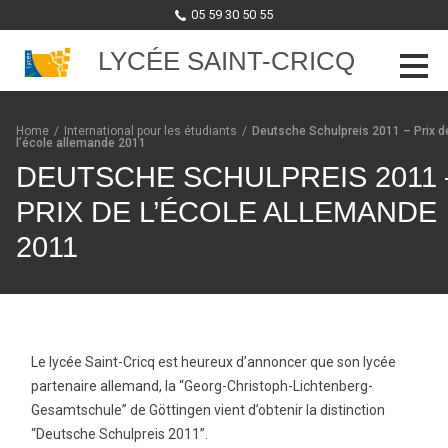
05 59 30 50 55
LYCÉE SAINT-CRICQ
Skip to content
Home
/
International pour les étudiants
/
Deutsche Schulpreis 2011 – Prix d
l’école allemande 2011
DEUTSCHE SCHULPREIS 2011 
PRIX DE L’ÉCOLE ALLEMANDE
2011
Le lycée Saint-Cricq est heureux d’annoncer que son lycée
partenaire allemand, la “Georg-Christoph-Lichtenberg-
Gesamtschule” de Göttingen vient d’obtenir la distinction
“Deutsche Schulpreis 2011”.