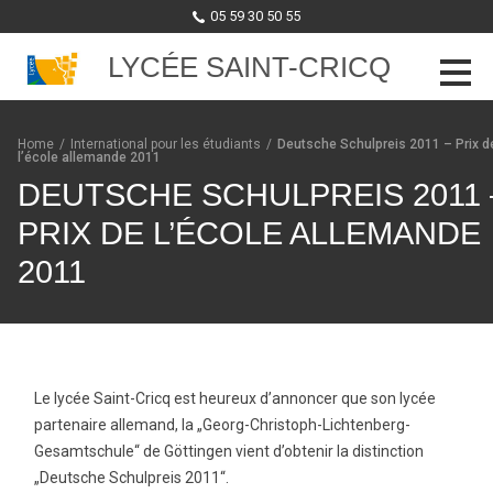
05 59 30 50 55
LYCÉE SAINT-CRICQ
Skip to content
Home
/
International pour les étudiants
/
Deutsche Schulpreis 2011 – Prix d
l’école allemande 2011
DEUTSCHE SCHULPREIS 2011 
PRIX DE L’ÉCOLE ALLEMANDE
2011
Le lycée Saint-Cricq est heureux d’annoncer que son lycée
partenaire allemand, la „Georg-Christoph-Lichtenberg-
Gesamtschule“ de Göttingen vient d’obtenir la distinction
„Deutsche Schulpreis 2011“.