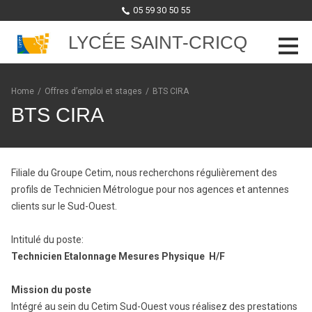
05 59 30 50 55
LYCÉE SAINT-CRICQ
Skip to content
Home
/
Offres d’emploi et stages
/
BTS CIRA
BTS CIRA
Filiale du Groupe Cetim, nous recherchons régulièrement des
profils de Technicien Métrologue pour nos agences et antennes
clients sur le Sud-Ouest.
Intitulé du poste:
Technicien Etalonnage Mesures Physique H/F
Mission du poste
Intégré au sein du Cetim Sud-Ouest vous réalisez des prestations