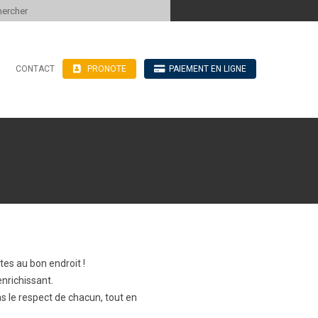
 to content
CONTACT
PRONOTE
PAIEMENT EN LIGNE
’hébergement
n ligne
blics
ve
tes au bon endroit !
nrichissant.
s le respect de chacun, tout en