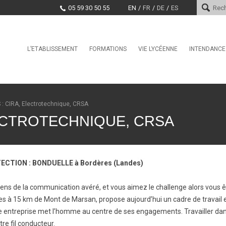
05 59 30 50 55
EN
FR
DE
ES
Skip
L’ETABLISSEMENT
FORMATIONS
VIE LYCÉENNE
INTENDANCE
Le mot du proviseur
L’international au lycée Saint-
Conseil de la Vie Lycéenne
Services d
Cricq
(CVL)
Histoire
Paiement e
La Seconde Générale et
Santé, Culture, Citoyenneté
Technologique
Encadrement
Marchés pu
 : CIRA, Electrotechnique, CRSA
Education physique et sporti
BAC Pro : CIEL anciennement
Projet d’établissement
LECTROTECHNIQUE, CRSA
Systèmes Numériques
CDI
EDUCATION TAX
CPGE – Technologies et
La MDL
Sciences Industrielles
Offres d’emploi et stages
Clubs
BTS Conseil et
ECTION : BONDUELLE à Bordères (Landes)
Commercialisation de Solutions
Techniques
ens de la communication avéré, et vous aimez le challenge alors vous ê
BTS CIEL anciennement
Systèmes Numériques
es à 15 km de Mont de Marsan, propose aujourd’hui un cadre de travail e
BTS Conception et Réalisation
tre entreprise met l’homme au centre de ses engagements. Travailler dan
de Systèmes Automatiques –
re fil conducteur.
automatismes et robotique