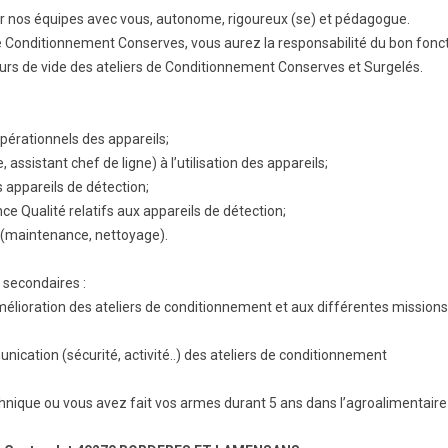
er nos équipes avec vous, autonome, rigoureux (se) et pédagogue.
BTS Electrotechnique
e Conditionnement Conserves, vous aurez la responsabilité du bon fonc
BTS Contrôle Industriel et
eurs de vide des ateliers de Conditionnement Conserves et Surgelés.
Régulation Automatique
(C.I.R.A.)
Les BTS par la voie de
l’apprentissage
opérationnels des appareils;
assistant chef de ligne) à l’utilisation des appareils;
Licence Professionnelle
s appareils de détection;
ce Qualité relatifs aux appareils de détection;
ls (maintenance, nettoyage).
 secondaires :
amélioration des ateliers de conditionnement et aux différentes missions
unication (sécurité, activité..) des ateliers de conditionnement
que ou vous avez fait vos armes durant 5 ans dans l’agroalimentaire a