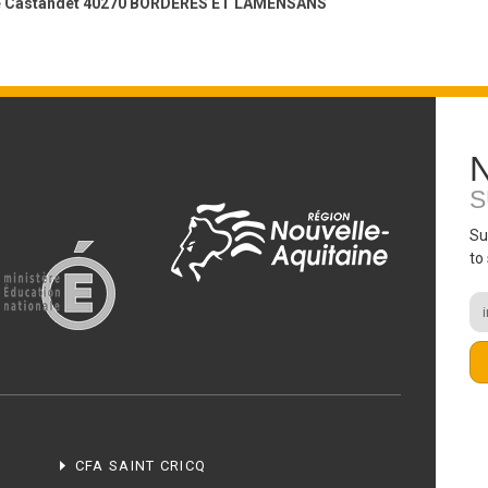
 de Castandet 40270 BORDERES ET LAMENSANS
S
Su
to
CFA SAINT CRICQ