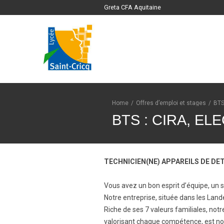
Greta CFA Aquitaine
Home
/
Offres d’emploi et stages
/
BTS
BTS : CIRA, E
TECHNICIEN(NE) APPAREILS DE DET
Vous avez un bon esprit d’équipe, un s
Notre entreprise, située dans les Land
Riche de ses 7 valeurs familiales, no
valorisant chaque compétence, est not