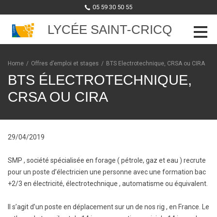
05 59 30 50 55
LYCÉE SAINT-CRICQ
Skip to content
Home
/
Offres d’emploi et stages
/
BTS Électrotechnique, CRSA ou CIRA
BTS ÉLECTROTECHNIQUE,
CRSA OU CIRA
29/04/2019
SMP , société spécialisée en forage ( pétrole, gaz et eau ) recrute
pour un poste d’électricien une personne avec une formation bac
+2/3 en électricité, électrotechnique , automatisme ou équivalent.
Il s’agit d’un poste en déplacement sur un de nos rig , en France. Le