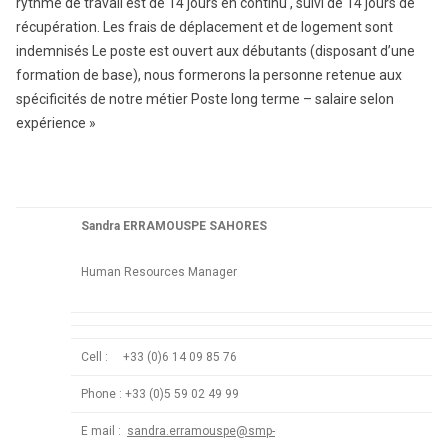
rythme de travail est de 14 jours en continu , suivi de 14 jours de
récupération. Les frais de déplacement et de logement sont
indemnisés Le poste est ouvert aux débutants (disposant d’une
formation de base), nous formerons la personne retenue aux
spécificités de notre métier Poste long terme – salaire selon
expérience »
Sandra ERRAMOUSPE SAHORES
Human Resources Manager
Cell : +33 (0)6 14 09 85 76
Phone : +33 (0)5 59 02 49 99
E mail :
sandra.erramouspe@smp-