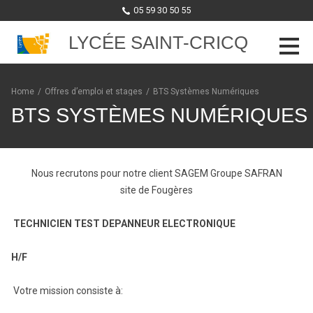
05 59 30 50 55
LYCÉE SAINT-CRICQ
Skip to content
Home
/
Offres d’emploi et stages
/
BTS Systèmes Numériques
BTS SYSTÈMES NUMÉRIQUES
Nous recrutons pour notre client SAGEM Groupe SAFRAN
site de Fougères
TECHNICIEN TEST DEPANNEUR ELECTRONIQUE
H/F
Votre mission consiste à: