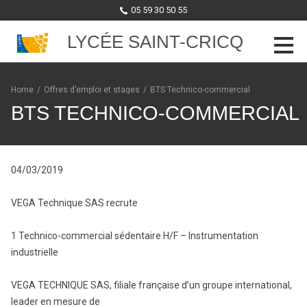
05 59 30 50 55
LYCÉE SAINT-CRICQ
Skip to content
Home
/
Offres d’emploi et stages
/
BTS Technico-commercial
BTS TECHNICO-COMMERCIAL
04/03/2019
VEGA Technique SAS recrute
1 Technico-commercial sédentaire H/F – Instrumentation
industrielle
VEGA TECHNIQUE SAS, filiale française d’un groupe international,
leader en mesure de