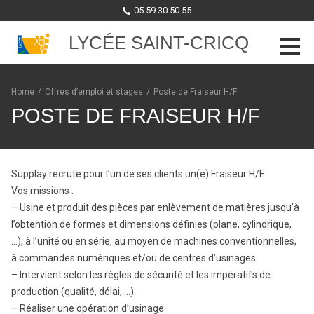
05 59 30 50 55
LYCÉE SAINT-CRICQ
Skip to content
Home
/
Offres d’emploi et stages
/
Poste de Fraiseur H/F
POSTE DE FRAISEUR H/F
Supplay recrute pour l’un de ses clients un(e) Fraiseur H/F
Vos missions :
– Usine et produit des pièces par enlèvement de matières jusqu’à
l’obtention de formes et dimensions définies (plane, cylindrique,
…), à l’unité ou en série, au moyen de machines conventionnelles,
à commandes numériques et/ou de centres d’usinages.
– Intervient selon les règles de sécurité et les impératifs de
production (qualité, délai, …).
– Réaliser une opération d’usinage