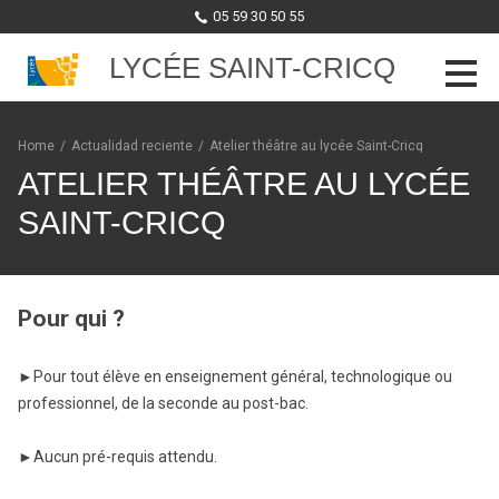
05 59 30 50 55
LYCÉE SAINT-CRICQ
Skip to content
Home
/
Actualidad reciente
/
Atelier théâtre au lycée Saint-Cricq
ATELIER THÉÂTRE AU LYCÉE
SAINT-CRICQ
Pour qui ?
►Pour tout élève en enseignement général, technologique ou
professionnel, de la seconde au post-bac.
►Aucun pré-requis attendu.