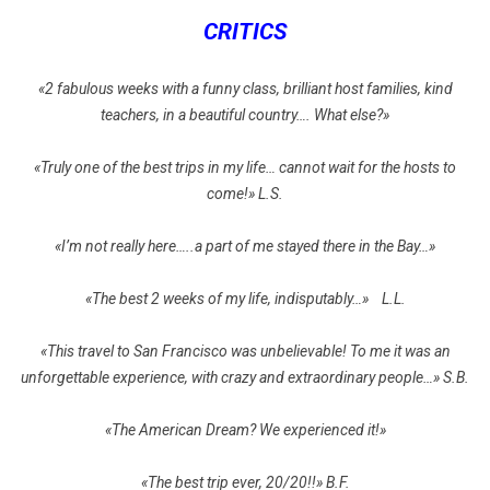
CRITICS
«2 fabulous weeks with a funny class, brilliant host families, kind
teachers, in a beautiful country…. What else?»
«Truly one of the best trips in my life… cannot wait for the hosts to
come!» L.S.
«I’m not really here…..a part of me stayed there in the Bay…»
«The best 2 weeks of my life, indisputably…» L.L.
«This travel to San Francisco was unbelievable! To me it was an
unforgettable experience, with crazy and extraordinary people…» S.B.
«The American Dream? We experienced it!»
«The best trip ever, 20/20!!» B.F.