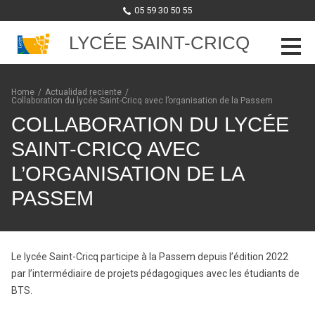
05 59 30 50 55
LYCÉE SAINT-CRICQ
Skip to content
Home
/
Actualidad reciente
/
Collaboration du lycée Saint-Cricq avec l’organisation de la Passem
COLLABORATION DU LYCÉE
SAINT-CRICQ AVEC
L’ORGANISATION DE LA
PASSEM
Le lycée Saint-Cricq participe à la Passem depuis l’édition 2022
par l’intermédiaire de projets pédagogiques avec les étudiants de
BTS.