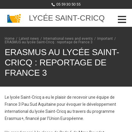
05 59 30 50 55
LYCÉE SAINT-CRICQ
Skip to content
Home
/
Latest news
/
International news and events
/
Important
/
ERASMUS au lycée Saint-Cricq : reportage de France 3
ERASMUS AU LYCÉE SAINT-
CRICQ : REPORTAGE DE
FRANCE 3
Le lycée Saint-Cricq a eu le plaisir de recevoir une équipe de
France 3 Pau Sud Aquitaine pour évoquer le développement
international du lycée Saint-Cricq au travers du programme
Erasmus+, financé par l’Union Européenne.