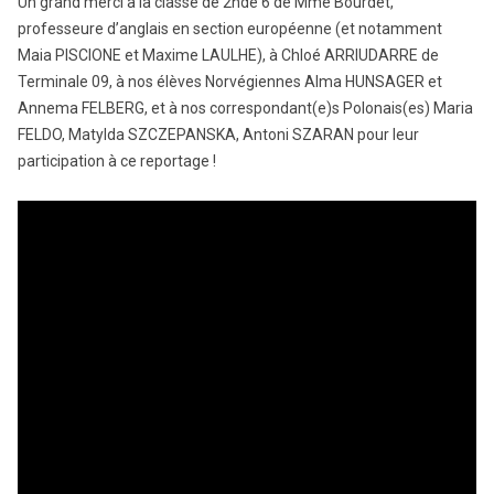
Un grand merci à la classe de 2nde 6 de Mme Bourdet,
professeure d’anglais en section européenne (et notamment
Maia PISCIONE et Maxime LAULHE), à Chloé ARRIUDARRE de
Terminale 09, à nos élèves Norvégiennes Alma HUNSAGER et
Annema FELBERG, et à nos correspondant(e)s Polonais(es) Maria
FELDO, Matylda SZCZEPANSKA, Antoni SZARAN pour leur
participation à ce reportage !