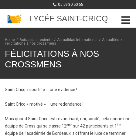
05 59 30 50 55
LYCÉE SAINT-CRICQ
Skip to content
Home
/
Actualidad reciente
/
Actualidad International
/
Actualités
/
Félicitations à nos crossmens
FÉLICITATIONS À NOS
CROSSMENS
Saint Cricq « sportif » … une évidence !
Saint Cricq « motivé » … une redondance !
Mais quand Saint Cricq est revanchard, uni, soudé, cela donne une
ème
ère
équipe de Cross qui se classe 12
sur 42 participants et 1
équipe de l’académie de Bordeaux, s’offrant le luxe de terminer