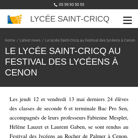
05 59 30 50 55
LYCÉE SAINT-CRICQ
Skip to content
Home
/
Latest news
/
Le lycée Saint-Cricq au Festival des lycéens à Cenon
LE LYCÉE SAINT-CRICQ AU
FESTIVAL DES LYCÉENS À
CENON
Les jeudi 12 et vendredi 13 mai derniers 24 élèves
des classes de seconde 6 et terminale Bac Pro Sen,
accompagnés de leurs professeurs Fabienne Mesplet,
Hélène Lauzet et Laurent Gaben, se sont rendus au
Festival des lycéens au Rocher de Palmer à Cenon.