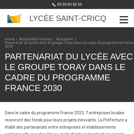
05 59 30 50 55
LYCÉE SAINT-CRICQ
Skip to content
Home
/
Actualidad reciente
/
Actualités
/
Partenariat du lycée avec le groupe Toray dans le cadre du programme France
2030
PARTENARIAT DU LYCÉE AVEC
LE GROUPE TORAY DANS LE
CADRE DU PROGRAMME
FRANCE 2030
Dans le cadre du programme France 2023, 7 entreprises locales
recevront des fonds pour leurs projets innovants. La Préfecture a
établi des partenariats entre entreprises et établissements