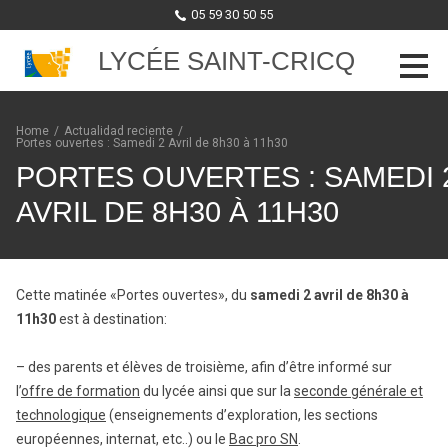
05 59 30 50 55
LYCÉE SAINT-CRICQ
Skip to content
Home
/
Actualidad reciente
/
Portes ouvertes : Samedi 2 Avril de 8h30 à 11h30
PORTES OUVERTES : SAMEDI 
AVRIL DE 8H30 À 11H30
Cette matinée «Portes ouvertes», du
samedi 2 avril de 8h30 à
11h30
est à destination:
– des parents et élèves de troisième, afin d’être informé sur
l’
offre de formation
du lycée ainsi que sur la
seconde générale et
technologique
(enseignements d’exploration, les sections
européennes, internat, etc..) ou le
Bac pro SN
.