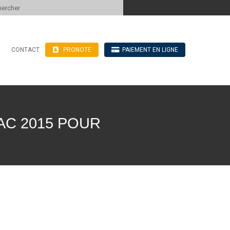
 to content
CONTACT
PRONOTE
PAIEMENT EN LIGNE
’hébergement
n ligne
blics
ve
AC 2015 POUR