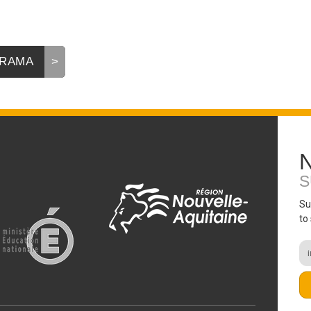
BTS Electrotechnique
BTS Contrôle Industriel et
Régulation Automatique
ORAMA
(C.I.R.A.)
Les BTS par la voie de
l’apprentissage
Licence Professionnelle
S
Su
to