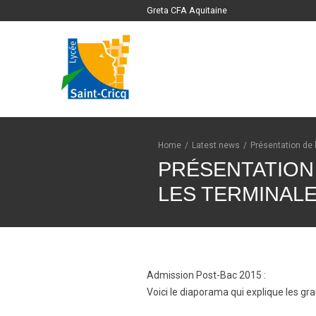
Greta CFA Aquitaine
Home
/
Latest news
/
Présentation de 
PRÉSENTATION 
LES TERMINAL
Admission Post-Bac 2015 :
Voici le diaporama qui explique les gr