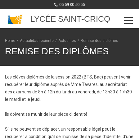
05 59 30 50 55
LYCÉE SAINT-CRICQ
Skip to content
Home
/
Actualidad reciente
/
Actualités
/
Remise des diplômes
REMISE DES DIPLÔMES
Les élèves diplômés de la session 2022 (BTS, Bac) peuvent venir
récupérer leur diplôme auprès de Mme Tavarès, au secrétariat
des examens de 8h à 12h du lundi au vendredi, de 13h30 à 17h30
le mardi et le jeudi.
Ils doivent se munir de leur pièce d’identité.
S’ils ne peuvent se déplacer, un responsable légal peut le
récupérer à condition qu’il se munisse de sa pièce d’identité, d’une