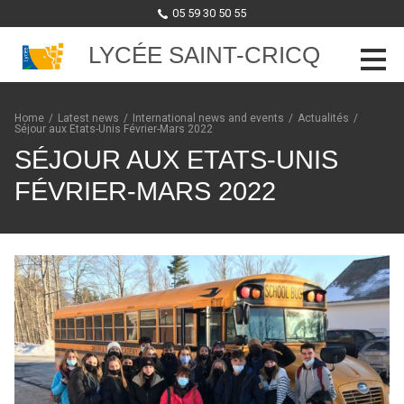
05 59 30 50 55
LYCÉE SAINT-CRICQ
Skip to content
Home
/
Latest news
/
International news and events
/
Actualités
/
Séjour aux Etats-Unis Février-Mars 2022
SÉJOUR AUX ETATS-UNIS
FÉVRIER-MARS 2022