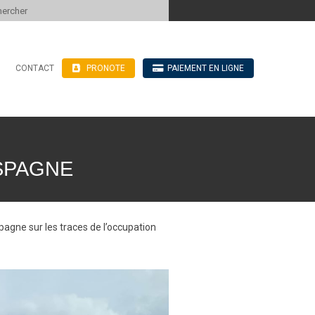
 to content
CONTACT
PRONOTE
PAIEMENT EN LIGNE
’hébergement
n ligne
blics
ve
SPAGNE
agne sur les traces de l’occupation