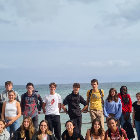
BTS Electrotechnique
BTS Contrôle Industriel et
Régulation Automatique
(C.I.R.A.)
Les BTS par la voie de
l’apprentissage
Licence Professionnelle