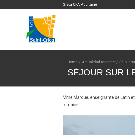
Greta CFA Aquitaine
Home
/
Actualidad reciente
/
Séjour s
SÉJOUR SUR L
Mme Marque, enseignante de Latin et M
romaine.