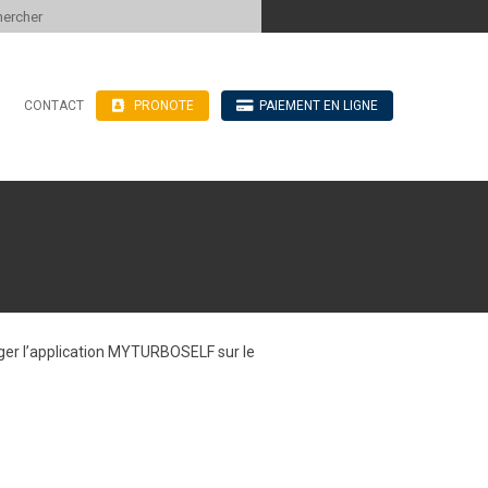
 to content
CONTACT
PRONOTE
PAIEMENT EN LIGNE
’hébergement
n ligne
blics
ve
harger l’application MYTURBOSELF sur le