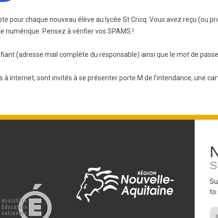
BTS Electrotechnique
pte pour chaque nouveau élève au lycée St Cricq. Vous avez reçu (ou pr
BTS Contrôle Industriel et
ce numérique. Pensez à vérifier vos SPAMS !
Régulation Automatique
(C.I.R.A.)
identifiant (adresse mail complète du responsable) ainsi que le mot de p
Les BTS par la voie de
l’apprentissage
 internet, sont invités à se présenter porte M de l’intendance, une car
Licence Professionnelle
S
Su
to