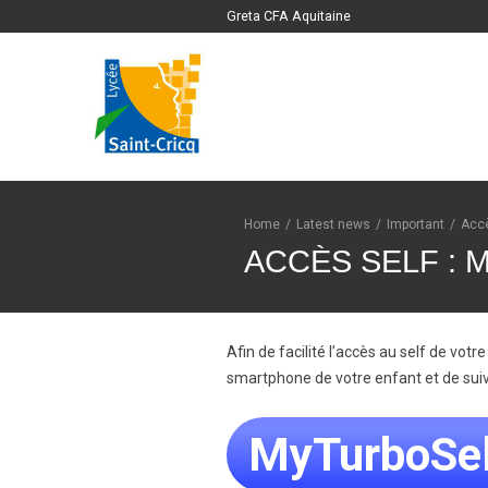
Greta CFA Aquitaine
Home
/
Latest news
/
Important
/
Accè
ACCÈS SELF :
Afin de facilité l’accès au self de vot
smartphone de votre enfant et de suiv
MyTurboSel