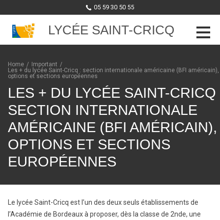
05 59 30 50 55
LYCÉE SAINT-CRICQ
Skip to content
Home
/
Important
/
Les + du lycée Saint-Cricq : section internationale américaine (BFI américain),
options et sections européennes
LES + DU LYCÉE SAINT-CRICQ 
SECTION INTERNATIONALE
AMÉRICAINE (BFI AMÉRICAIN),
OPTIONS ET SECTIONS
EUROPÉENNES
Le lycée Saint-Cricq est l’un des deux seuls établissements de
l’Académie de Bordeaux à proposer, dès la classe de 2nde, une