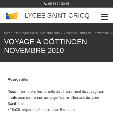
05 59 30 50 55
LYCÉE SAINT-CRICQ
Skip to content
Home
/
International pour les étudiants
/
Voyage à Göttingen – Novembre 2
VOYAGE À GÖTTINGEN –
NOVEMBRE 2010
Voyage aller
Nous informerons les parents du déroulement du voyage sur
le site pour ce premier échange franco-allemand du lycée
Saint-Cricq.
• 18h30 : départ de Pau direction Bordeaux.