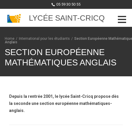
05 59 30 50 55
LYCÉE SAINT-CRICQ
Skip to content
Home
/
International pour les étudiants
/
Section Européenne Mathématiqu
Anglais
SECTION EUROPÉENNE
MATHÉMATIQUES ANGLAIS
Depuis la rentrée 2001, le lycée Saint-Cricq propose dès
la seconde une section européenne mathématiques-
anglais.