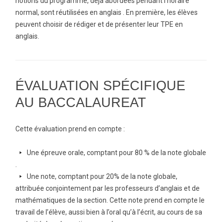
notions du programme, déjà abordées pendant l’horaire
normal, sont réutilisées en anglais . En première, les élèves
peuvent choisir de rédiger et de présenter leur TPE en
anglais.
ÉVALUATION SPÉCIFIQUE
AU BACCALAUREAT
Cette évaluation prend en compte :
arrow-
Une épreuve orale, comptant pour 80 % de la note globale
right
.
arrow-
Une note, comptant pour 20% de la note globale,
right
attribuée conjointement par les professeurs d’anglais et de
mathématiques de la section. Cette note prend en compte le
travail de l’élève, aussi bien à l’oral qu’à l’écrit, au cours de sa