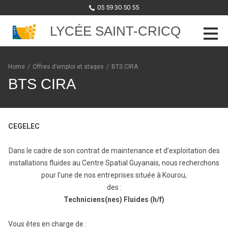
05 59 30 50 55
LYCÉE SAINT-CRICQ
Skip to content
Home
/
Offres d’emploi et stages
/
BTS CIRA
BTS CIRA
CEGELEC
Dans le cadre de son contrat de maintenance et d’exploitation des
installations fluides au Centre Spatial Guyanais, nous recherchons
pour l’une de nos entreprises située à Kourou,
des :
Techniciens(nes) Fluides (h/f)
Vous êtes en charge de :