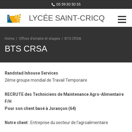
05 59 30 50 55
LYCÉE SAINT-CRICQ
Skip to content
Home
/
Offres d’emploi et stages
/
BTS CRSA
BTS CRSA
Randstad Inhouse Services
2ème groupe mondial de Travail Temporaire
RECRUTE des Techniciens de Maintenance Agro-Alimentaire
F/H
Pour son client basé à Jurançon (64)
Notre client
: Entreprise du secteur de l’agroalimentaire