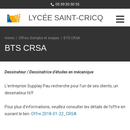
05 59 30 50 55
LYCÉE SAINT-CRICQ
Skip to content
Home
/
Offres d’emploi et stages
/
BTS CRSA
BTS CRSA
Dessinateur / Dessinatrice d’études en mécanique
L’entreprise Supplay Pau recherche pour l’un de ses clients, un
dessinateur H/F
Pour plus d’informations, veuillez consulter les détails de l’offre en
suivant le lien:
Offre 2018-01-22_CRSA