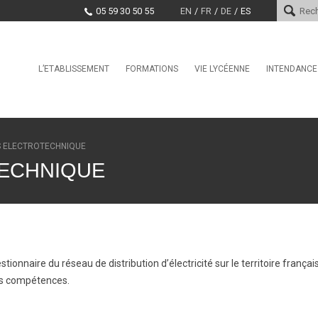
05 59 30 50 55
EN
FR
DE
ES
Skip
L’ETABLISSEMENT
FORMATIONS
VIE LYCÉENNE
INTENDANCE
Le mot du proviseur
L’international au lycée Saint-
Conseil de la Vie Lycéenne
Services d
Cricq
(CVL)
Histoire
Paiement e
La Seconde Générale et
Santé, Culture, Citoyenneté
Technologique
Encadrement
Marchés pu
S ELECTROTECHNIQUE
Education physique et sporti
BAC Pro : CIEL anciennement
Projet d’établissement
ECHNIQUE
Systèmes Numériques
CDI
EDUCATION TAX
CPGE – Technologies et
La MDL
Sciences Industrielles
Offres d’emploi et stages
Clubs
BTS Conseil et
Commercialisation de Solutions
Techniques
estionnaire du réseau de distribution d’électricité sur le territoire franç
BTS CIEL anciennement
Systèmes Numériques
es compétences.
BTS Conception et Réalisation
de Systèmes Automatiques –
automatismes et robotique