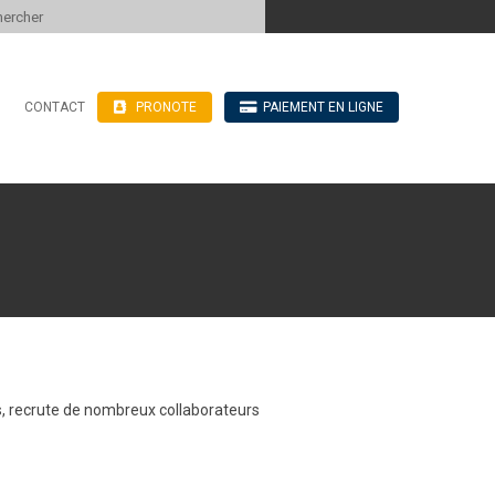
 to content
CONTACT
PRONOTE
PAIEMENT EN LIGNE
’hébergement
n ligne
blics
ve
ais, recrute de nombreux collaborateurs