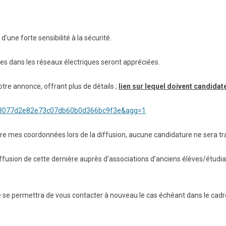
d’une forte sensibilité à la sécurité.
s dans les réseaux électriques seront appréciées.
otre annonce, offrant plus de détails ;
lien sur lequel doivent candida
p=e8077d2e82e73c07db60b0d366bc9f3e&agg=1
e mes coordonnées lors de la diffusion, aucune candidature ne sera trai
ffusion de cette dernière auprès d’associations d’anciens élèves/étudia
e se permettra de vous contacter à nouveau le cas échéant dans le cadr