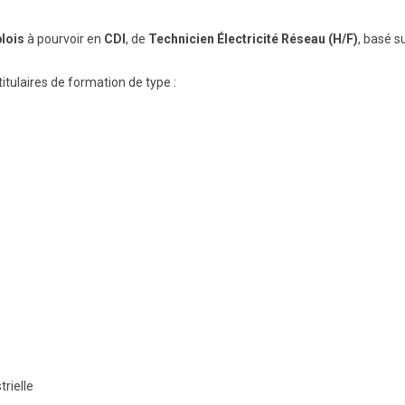
BTS Electrotechnique
lois
à pourvoir en
CDI
, de
Technicien Électricité Réseau (H/F)
, basé s
BTS Contrôle Industriel et
Régulation Automatique
(C.I.R.A.)
 titulaires de formation de type :
Les BTS par la voie de
l’apprentissage
Licence Professionnelle
rielle