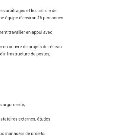
es arbitrages et le contrôle de
 une équipe d’environ 15 personnes
ent travailler en appui avec
ise en oeuvre de projets de réseau
d’infrastructure de postes,
is argumenté,
restataires externes, études
aux managers de projets,