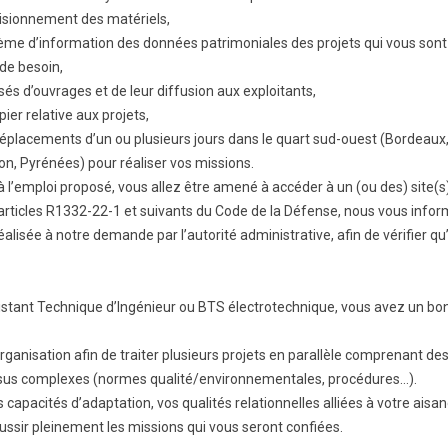
visionnement des matériels,
stème d’information des données patrimoniales des projets qui vous sont
de besoin,
sés d’ouvrages et de leur diffusion aux exploitants,
ier relative aux projets,
placements d’un ou plusieurs jours dans le quart sud-ouest (Bordeaux
on, Pyrénées) pour réaliser vos missions.
 à l’emploi proposé, vous allez être amené à accéder à un (ou des) site(s
es articles R1332-22-1 et suivants du Code de la Défense, nous vous inf
éalisée à notre demande par l’autorité administrative, afin de vérifier q
sistant Technique d’Ingénieur ou BTS électrotechnique, vous avez un b
ganisation afin de traiter plusieurs projets en parallèle comprenant de
ssus complexes (normes qualité/environnementales, procédures…).
 capacités d’adaptation, vos qualités relationnelles alliées à votre aisan
ssir pleinement les missions qui vous seront confiées.