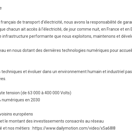
e
rançais de transport d’électricité, nous avons la responsabilité de garant
e chacun ait accès à l’électricité, de jour comme nuit, en France et en 
e infrastructure performante que nous exploitons, maintenons et déve
eau en nous dotant des dernières technologies numériques pour accueilli
s techniques et évoluer dans un environnement humain et industriel pa
ées.
ute tension (de 63 000 à 400 000 Volts)
0% numériques en 2030
 voisins européens
e et le montant des investissements consacrés au réseau
té et nos métiers : https://www.dailymotion.com/video/x5a68l8