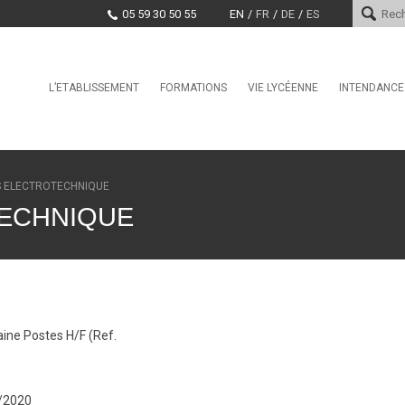
05 59 30 50 55
EN
FR
DE
ES
Skip
L’ETABLISSEMENT
FORMATIONS
VIE LYCÉENNE
INTENDANCE
Le mot du proviseur
L’international au lycée Saint-
Conseil de la Vie Lycéenne
Services d
Cricq
(CVL)
Histoire
Paiement e
La Seconde Générale et
Santé, Culture, Citoyenneté
Technologique
Encadrement
Marchés pu
S ELECTROTECHNIQUE
Education physique et sporti
BAC Pro : CIEL anciennement
Projet d’établissement
ECHNIQUE
Systèmes Numériques
CDI
EDUCATION TAX
CPGE – Technologies et
La MDL
Sciences Industrielles
Offres d’emploi et stages
Clubs
BTS Conseil et
Commercialisation de Solutions
Techniques
ine Postes H/F (Ref.
BTS CIEL anciennement
Systèmes Numériques
BTS Conception et Réalisation
de Systèmes Automatiques –
6/2020
automatismes et robotique