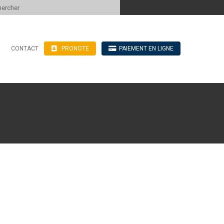
 to content
CONTACT
PRONOTE
PAIEMENT EN LIGNE
’hébergement
n ligne
blics
ve