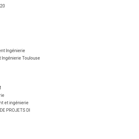
020
BTS Electrotechnique
BTS Contrôle Industriel et
Régulation Automatique
(C.I.R.A.)
Les BTS par la voie de
l’apprentissage
nt Ingénierie
Licence Professionnelle
 Ingénierie Toulouse
M
rie
 et ingénierie
 DE PROJETS DI