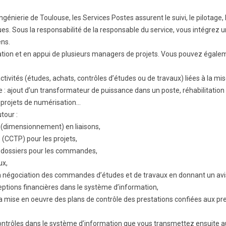
nierie de Toulouse, les Services Postes assurent le suivi, le pilotage, l
ques. Sous la responsabilité de la responsable du service, vous intégrez
ens.
mation et en appui de plusieurs managers de projets. Vous pouvez égalem
activités (études, achats, contrôles d’études ou de travaux) liées à la m
e : ajout d’un transformateur de puissance dans un poste, réhabilitation 
, projets de numérisation…
utour :
 (dimensionnement) en liaisons,
 (CCTP) pour les projets,
de dossiers pour les commandes,
ux,
la négociation des commandes d’études et de travaux en donnant un av
ptions financières dans le système d’information,
à la mise en oeuvre des plans de contrôle des prestations confiées aux p
s contrôles dans le système d’information que vous transmettez ensuite 