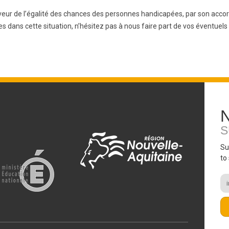
veur de l’égalité des chances des personnes handicapées, par son accord 
 dans cette situation, n’hésitez pas à nous faire part de vos éventuels
S
Su
to