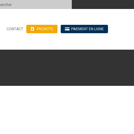
 to content
CONTACT
PRONOTE
PAIEMENT EN LIGNE
’hébergement
n ligne
blics
ve