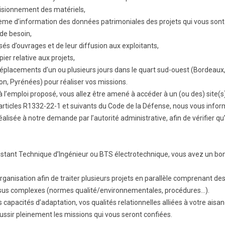
visionnement des matériels,
stème d’information des données patrimoniales des projets qui vous sont
de besoin,
sés d’ouvrages et de leur diffusion aux exploitants,
ier relative aux projets,
placements d’un ou plusieurs jours dans le quart sud-ouest (Bordeaux
on, Pyrénées) pour réaliser vos missions.
 à l’emploi proposé, vous allez être amené à accéder à un (ou des) site(s
es articles R1332-22-1 et suivants du Code de la Défense, nous vous inf
éalisée à notre demande par l’autorité administrative, afin de vérifier q
sistant Technique d’Ingénieur ou BTS électrotechnique, vous avez un b
ganisation afin de traiter plusieurs projets en parallèle comprenant de
ssus complexes (normes qualité/environnementales, procédures…).
 capacités d’adaptation, vos qualités relationnelles alliées à votre aisan
ssir pleinement les missions qui vous seront confiées.