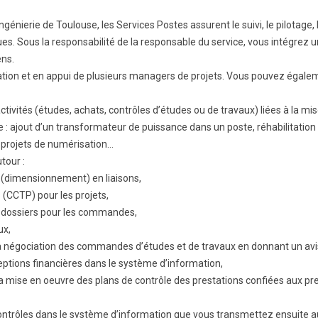
nierie de Toulouse, les Services Postes assurent le suivi, le pilotage, l
ques. Sous la responsabilité de la responsable du service, vous intégrez
ens.
mation et en appui de plusieurs managers de projets. Vous pouvez égalem
activités (études, achats, contrôles d’études ou de travaux) liées à la m
e : ajout d’un transformateur de puissance dans un poste, réhabilitation 
, projets de numérisation…
utour :
 (dimensionnement) en liaisons,
 (CCTP) pour les projets,
de dossiers pour les commandes,
ux,
la négociation des commandes d’études et de travaux en donnant un av
ptions financières dans le système d’information,
à la mise en oeuvre des plans de contrôle des prestations confiées aux p
s contrôles dans le système d’information que vous transmettez ensuite 