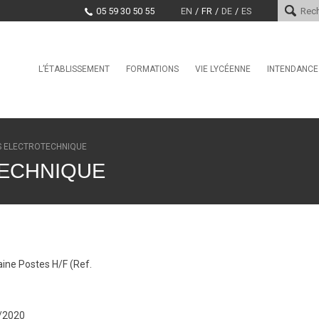
05 59 30 50 55
EN
FR
DE
ES
Skip
L’ÉTABLISSEMENT
FORMATIONS
VIE LYCÉENNE
INTENDANCE
Le mot du proviseur
International
Service Vie Scolaire
Services d
Histoire
Seconde GT
Conseil de la Vie Lycéenne
Paiement e
(CVL)
Encadrement
Section Internationale
Marchés pu
S ELECTROTECHNIQUE
Américaine / BFI Américain
Santé, Culture, Citoyenneté
Projet d’établissement
ECHNIQUE
Première Générale / Terminale
Education physique et sporti
Générale
Taxe d’apprentissage
CDI
Bac Pro CIEL
Offres d’emploi et stages
La MDL
BAC STi2D
Clubs
CPGE TSI
ine Postes H/F (Ref.
BTS CCST
BTS CIEL
BTS CRSA
6/2020