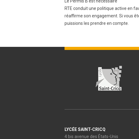
Le Permis B est nécessaire
RTE conduit une politique active en fa
réaffirme son engagement. Si vous êtes
puissions les prendre en compte.
LYCÉE SAINT-CRICQ
4 bis avenue des États-Unis