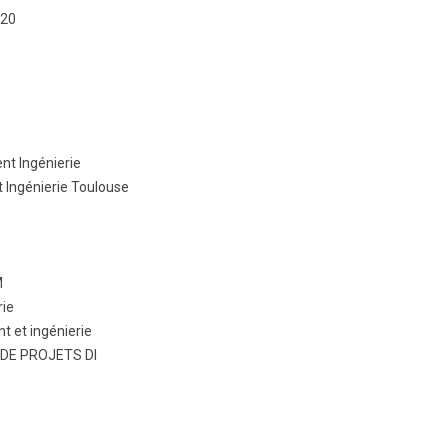
020
BTS Electrotechnique
BTS CIRA
BTS Apprentissage
Licence Professionnelle
nt Ingénierie
 Ingénierie Toulouse
M
rie
 et ingénierie
 DE PROJETS DI