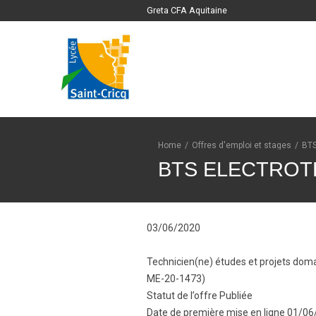
Greta CFA Aquitaine
Home
/
Offres d'emploi et stages
/
BT
BTS ELECTROT
03/06/2020
Technicien(ne) études et projets doma
ME-20-1473)
Statut de l’offre Publiée
Date de première mise en ligne 01/0