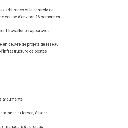
es arbitrages et le contrôle de
 une équipe d’environ 15 personnes
ent travailler en appui avec
ise en oeuvre de projets de réseau
d’infrastructure de postes,
is argumenté,
restataires externes, études
aux managers de projets,