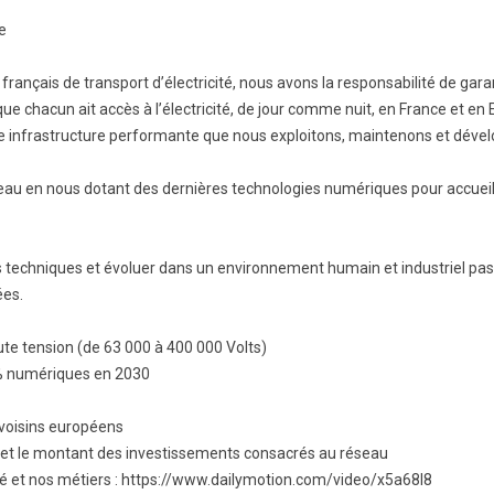
e
rançais de transport d’électricité, nous avons la responsabilité de garant
e chacun ait accès à l’électricité, de jour comme nuit, en France et en 
e infrastructure performante que nous exploitons, maintenons et déve
eau en nous dotant des dernières technologies numériques pour accueilli
s techniques et évoluer dans un environnement humain et industriel pa
ées.
ute tension (de 63 000 à 400 000 Volts)
0% numériques en 2030
 voisins européens
e et le montant des investissements consacrés au réseau
té et nos métiers : https://www.dailymotion.com/video/x5a68l8