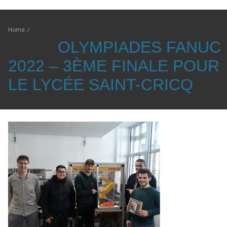
Home
/
OLYMPIADES FANUC
2022 – 3ÈME FINALE POUR
LE LYCÉE SAINT-CRICQ