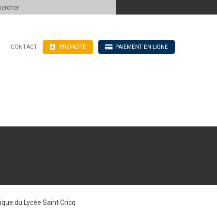
 to content
CONTACT
PRONOTE
PAIEMENT EN LIGNE
’hébergement
n ligne
blics
ve
ique du Lycée Saint Cricq